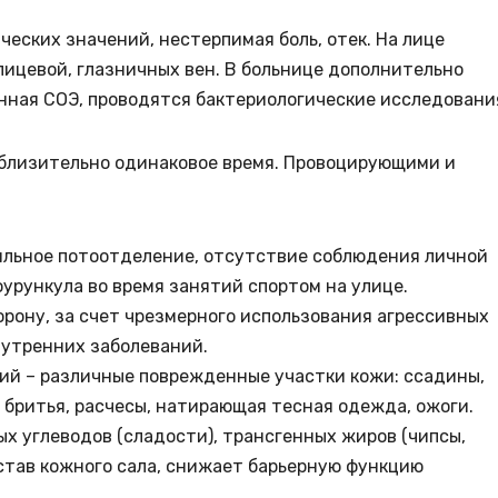
еских значений, нестерпимая боль, отек. На лице
лицевой, глазничных вен. В больнице дополнительно
нная СОЭ, проводятся бактериологические исследовани
близительно одинаковое время. Провоцирующими и
ильное потоотделение, отсутствие соблюдения личной
фурункула во время занятий спортом на улице.
рону, за счет чрезмерного использования агрессивных
нутренних заболеваний.
ий – различные поврежденные участки кожи: ссадины,
и бритья, расчесы, натирающая тесная одежда, ожоги.
х углеводов (сладости), трансгенных жиров (чипсы,
став кожного сала, снижает барьерную функцию