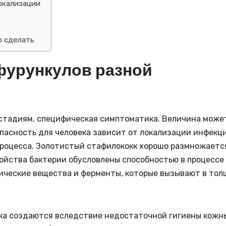
окализации
о сделать
фурункулов разной
 стадиям, специфическая симптоматика. Величина може
Опасность для человека зависит от локализации инфекци
роцесса. Золотистый стафилококк хорошо размножаетс
войства бактерии обусловлены способностью в процессе
ические вещества и ферменты, которые вызывают в тол
ка создаются вследствие недостаточной гигиены кожн