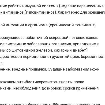
ние работы иммунной системы (недавно перенесенные
ок витаминов (гиповитаминоз). Характерно для зреющег
вой инфекции в организме (хронический тонзиллит,
теризующееся избыточной секрецией потовых желез,
е системные заболевания организма, приводящие к
мы со щитовидной железой, сахарный диабет).
дростковом периоде, менструальный цикл, беременност
а.
ение, вредные привычки. Зудящие заболевания кожи
ококком антибиотикорезистентность, после
иками, несоблюдения дозировок, сроков применения
рея течение заболевания в 15% случаев осложняется.