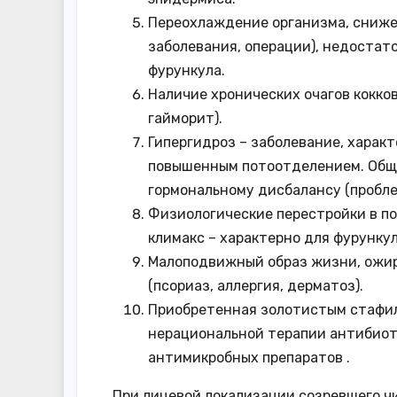
Переохлаждение организма, сниже
заболевания, операции), недостат
фурункула.
Наличие хронических очагов кокко
гайморит).
Гипергидроз – заболевание, харак
повышенным потоотделением. Общи
гормональному дисбалансу (пробле
Физиологические перестройки в по
климакс – характерно для фурункул
Малоподвижный образ жизни, ожир
(псориаз, аллергия, дерматоз).
Приобретенная золотистым стафил
нерациональной терапии антибиот
антимикробных препаратов .
При лицевой локализации созревшего чи