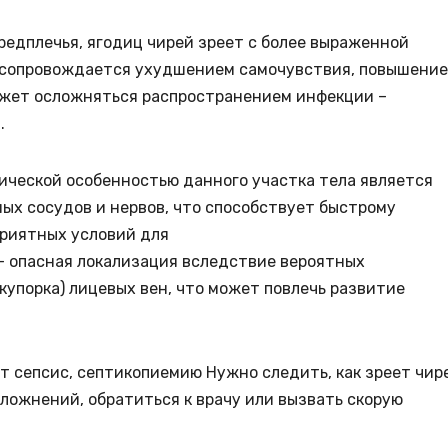
редплечья, ягодиц чирей зреет с более выраженной
 сопровождается ухудшением самочувствия, повышени
ожет осложняться распространением инфекции –
.
ической особенностью данного участка тела является
ых сосудов и нервов, что способствует быстрому
приятных условий для
 – опасная локализация вследствие вероятных
упорка) лицевых вен, что может повлечь развитие
т сепсис, септикопиемию Нужно следить, как зреет чир
ложнений, обратиться к врачу или вызвать скорую