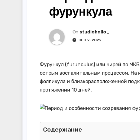
р
m
фурункула
l
а
a
в
s
и
От
studiohallo_
s
СЕН 2, 2022
т
n
ь
i
Фурункул (furunculus) или чирей по МК
k
острым воспалительным процессом. На 
i
фолликула и близкорасположенной подк
протяжении 10 дней.
Содержание