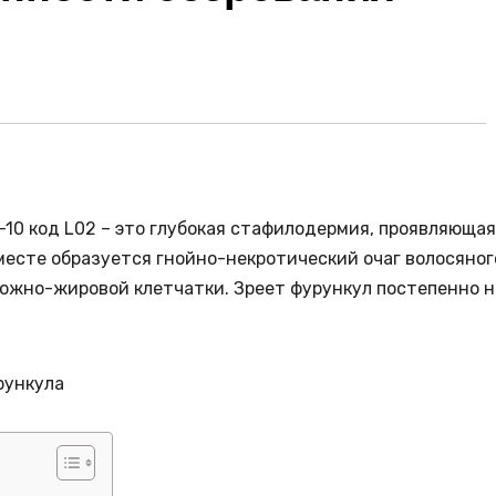
Б-10 код L02 – это глубокая стафилодермия, проявляюща
месте образуется гнойно-некротический очаг волосяног
ожно-жировой клетчатки. Зреет фурункул постепенно н