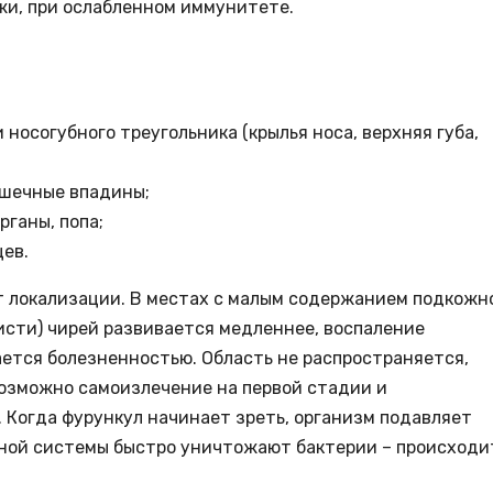
жи, при ослабленном иммунитете.
 носогубного треугольника (крылья носа, верхняя губа,
ышечные впадины;
рганы, попа;
цев.
т локализации. В местах с малым содержанием подкожн
кисти) чирей развивается медленнее, воспаление
ается болезненностью. Область не распространяется,
озможно самоизлечение на первой стадии и
 Когда фурункул начинает зреть, организм подавляет
нной системы быстро уничтожают бактерии – происходи