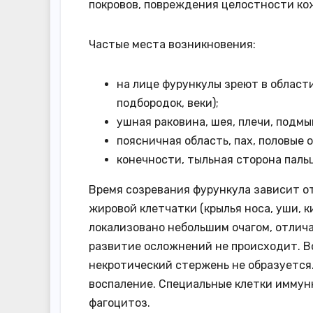
покровов, повреждения целостности ко
Частые места возникновения:
на лице фурункулы зреют в области
подбородок, веки);
ушная раковина, шея, плечи, подм
поясничная область, пах, половые о
конечности, тыльная сторона паль
Время созревания фурункула зависит о
жировой клетчатки (крылья носа, уши, 
локализовано небольшим очагом, отлич
развитие осложнений не происходит. В
некротический стержень не образуется.
воспаление. Специальные клетки имму
фагоцитоз.