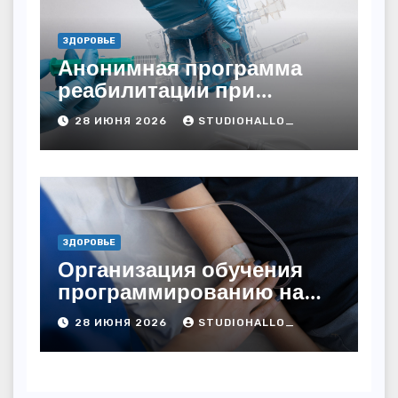
ЗДОРОВЬЕ
Анонимная программа
реабилитации при
алкогольной зависимости
28 ИЮНЯ 2026
STUDIOHALLO_
с персональным
подходом и
лицензированными
врачами
ЗДОРОВЬЕ
Организация обучения
программированию на
дому
28 ИЮНЯ 2026
STUDIOHALLO_