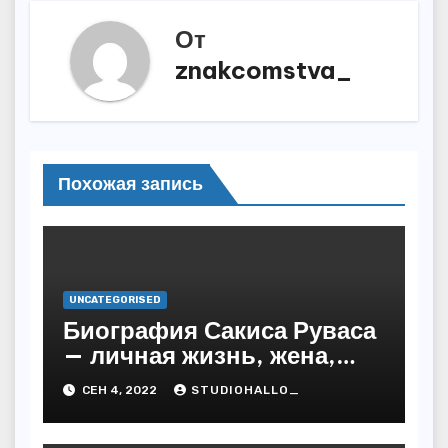
От
znakcomstva_
Похожая запись
UNCATEGORISED
Биография Сакиса Руваса
— личная жизнь, жена,
дети. Главные моменты в
СЕН 4, 2022
STUDIOHALLO_
жизни и карьере
греческого певца