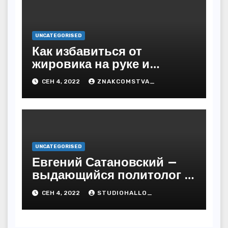
UNCATEGORISED
Как избавиться от
жировика на руке и
предупредить
СЕН 4, 2022
ZNAKCOMSTVA_
последствия
UNCATEGORISED
Евгений Сатановский —
выдающийся политолог и
публицист с бесподобной
СЕН 4, 2022
STUDIOHALLO_
биографией и
многочисленными
достижениями