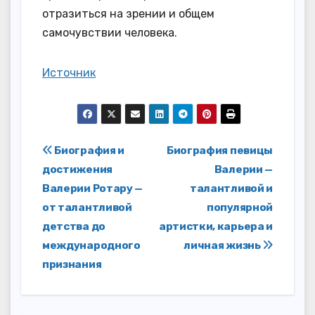
отразиться на зрении и общем
самочувствии человека.
Источник
Навигация
Биография и
Биография певицы
достижения
Валерии —
по
Валерии Ротару —
талантливой и
записям
от талантливой
популярной
детства до
артистки, карьера и
международного
личная жизнь
признания