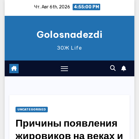
Перейти
Чт. Авг 6th, 2026
4:55:01 PM
к
содержимому
Golosnadezdi
ЗОЖ Life
UNCATEGORISED
Причины появления
жировиков на веках и