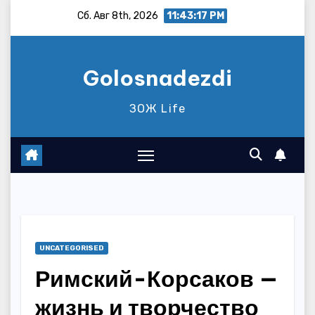
Перейти
Сб. Авг 8th, 2026
11:43:18 PM
к
содержимому
Golosnadezdi
ЗОЖ Life
UNCATEGORISED
Римский-Корсаков —
жизнь и творчество