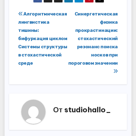
Навигация
Алгоритмическая
Синергетическая
лингвистика
физика
по
тишины:
прокрастинации:
записям
бифуркация циклом
стохастический
Системы структуры
резонанс поиска
в стохастической
носков при
среде
пороговом значении
От
studiohallo_