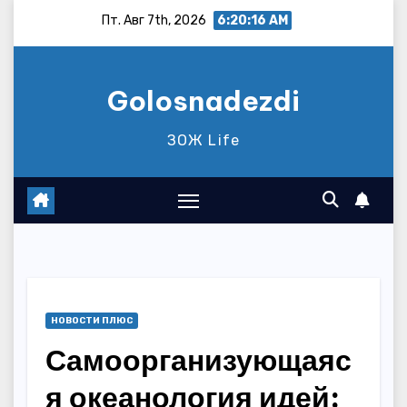
Перейти
Пт. Авг 7th, 2026
6:20:17 AM
к
содержимому
Golosnadezdi
ЗОЖ Life
НОВОСТИ ПЛЮС
Самоорганизующаяс
я океанология идей: