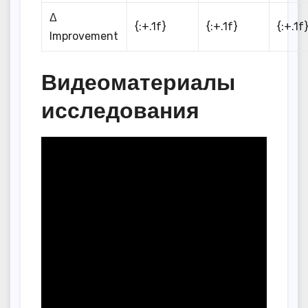
Δ
{:+.1f}
{:+.1f}
{:+.1f
Improvement
Видеоматериалы
исследования