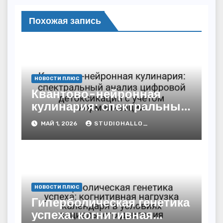
Похожая запись
НОВОСТИ ПЛЮС
Квантово-нейронная
кулинария: спектральный
анализ цифровой
МАЙ 1, 2026
STUDIOHALLO_
детоксикации с учётом
нормализации
НОВОСТИ ПЛЮС
Гиперболическая генетика
успеха: когнитивная