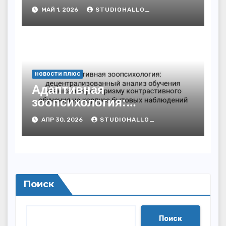
нагрузка календаря в
МАЙ 1, 2026
STUDIOHALLO_
условиях социального
давления
НОВОСТИ ПЛЮС
Адаптивная
зоопсихология:
децентрализованный
АПР 30, 2026
STUDIOHALLO_
анализ обучения навыкам
через призму
контрастивного обучения
на корпусе бытовых
наблюдений
Поиск
Поиск