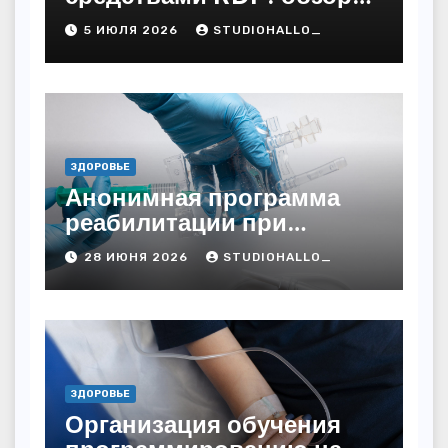
технических решений
5 ИЮЛЯ 2026
STUDIOHALLO_
ЗДОРОВЬЕ
Анонимная программа
реабилитации при
алкогольной зависимости
28 ИЮНЯ 2026
STUDIOHALLO_
с персональным
подходом и
лицензированными
врачами
ЗДОРОВЬЕ
Организация обучения