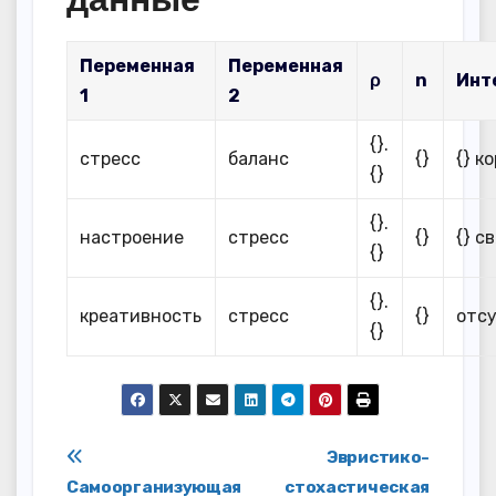
Переменная
Переменная
ρ
n
Инт
1
2
{}.
стресс
баланс
{}
{} к
{}
{}.
настроение
стресс
{}
{} с
{}
{}.
креативность
стресс
{}
отс
{}
Навигация
Эвристико-
Самоорганизующая
стохастическая