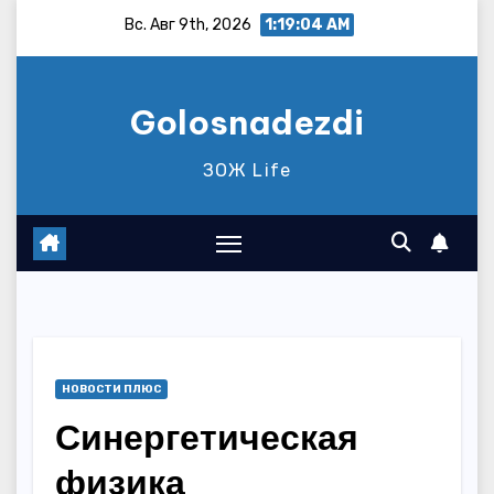
Перейти
Вс. Авг 9th, 2026
1:19:04 AM
к
содержимому
Golosnadezdi
ЗОЖ Life
НОВОСТИ ПЛЮС
Синергетическая
физика