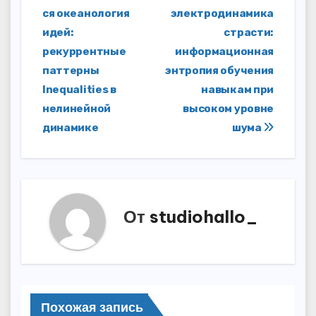
по
ся океанология
электродинамика
записям
идей:
страсти:
рекуррентные
информационная
паттерны
энтропия обучения
Inequalities в
навыкам при
нелинейной
высоком уровне
динамике
шума
От
studiohallo_
Похожая запись