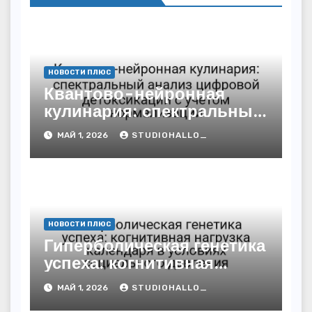
НОВОСТИ ПЛЮС
Квантово-нейронная
кулинария: спектральный
анализ цифровой
МАЙ 1, 2026
STUDIOHALLO_
детоксикации с учётом
нормализации
НОВОСТИ ПЛЮС
Гиперболическая генетика
успеха: когнитивная
нагрузка календаря в
МАЙ 1, 2026
STUDIOHALLO_
условиях социального