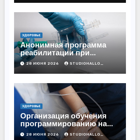
ЗДОРОВЬЕ
Анонимная программа
реабилитации при
алкогольной зависимости
28 ИЮНЯ 2026
STUDIOHALLO_
с персональным
подходом и
лицензированными
врачами
ЗДОРОВЬЕ
Организация обучения
программированию на
дому
28 ИЮНЯ 2026
STUDIOHALLO_