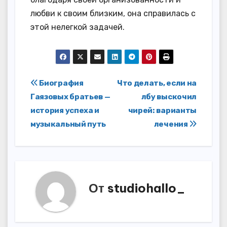
любви к своим близким, она справилась с
этой нелегкой задачей.
Навигация
Биография
Что делать, если на
Гаязовых братьев —
лбу выскочил
по
история успеха и
чирей: варианты
записям
музыкальный путь
лечения
От
studiohallo_