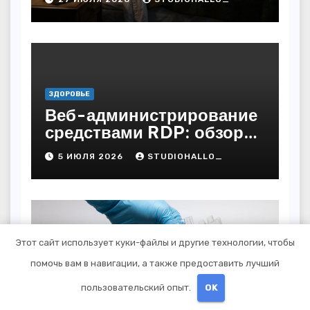
ЗДОРОВЬЕ
Веб-администрирование
средствами RDP: обзор
технических решений
5 ИЮЛЯ 2026
STUDIOHALLO_
Этот сайт использует куки-файлы и другие технологии, чтобы
ЗДОРОВЬЕ
помочь вам в навигации, а также предоставить лучший
Анонимная программа
реабилитации при
пользовательский опыт.
OK
алкогольной зависимости