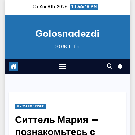
Перейти
Сб. Авг 8th, 2026
10:56:19 PM
к
содержимому
Golosnadezdi
ЗОЖ Life
UNCATEGORISED
Ситтель Мария —
познакомьтесь с