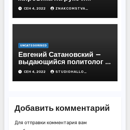
предупредить
СЕН 4, 2022
ZNAKCOMSTVA_
последствия
UNCATEGORISED
Евгений Сатановский —
выдающийся политолог и
публицист с бесподобной
СЕН 4, 2022
STUDIOHALLO_
биографией и
многочисленными
достижениями
Добавить комментарий
Для отправки комментария вам