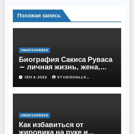
Похожая запись
UNCATEGORISED
Биография Сакиса Руваса
— личная жизнь, жена,
дети. Главные моменты в
СЕН 4, 2022
STUDIOHALLO_
жизни и карьере
греческого певца
UNCATEGORISED
Как избавиться от
жировика на руке и