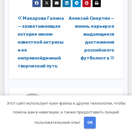
Навигация
Макарова Галина
Алексей Смертин —
— захватывающая
жизнь, карьера и
по
история жизни
выдающиеся
записям
известной актрисы
достижения
и ее
российского
непревзойденный
футболиста
творческий путь
От
studiohallo_
Этот сайт использует куки-файлы и другие технологии, чтобы
помочь вам в навигации, а также предоставить лучший
пользовательский опыт.
OK