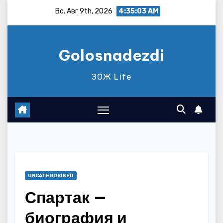
Перейти
Вс. Авг 9th, 2026
4:35:04 AM
к
содержимому
Golosnadezdi
ЗОЖ Life
UNCATEGORISED
Спартак —
биография и