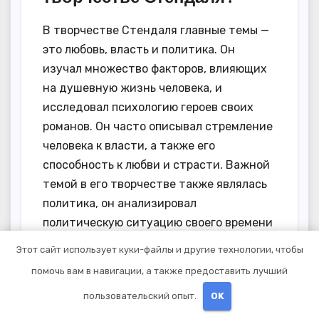
В творчестве Стендаля главные темы —
это любовь, власть и политика. Он
изучал множество факторов, влияющих
на душевную жизнь человека, и
исследовал психологию героев своих
романов. Он часто описывал стремление
человека к власти, а также его
способность к любви и страсти. Важной
темой в его творчестве также являлась
политика, он анализировал
политическую ситуацию своего времени
и критиковал социальные неравенства.
Этот сайт использует куки-файлы и другие технологии, чтобы
Все эти темы и мотивы являются
помочь вам в навигации, а также предоставить лучший
характерными для романтизма, в
пользовательский опыт.
OK
котором работал Стендаль.