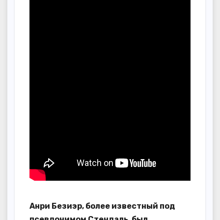
Анри Безиэр, более известный под
псевдонимом Стендаль, был