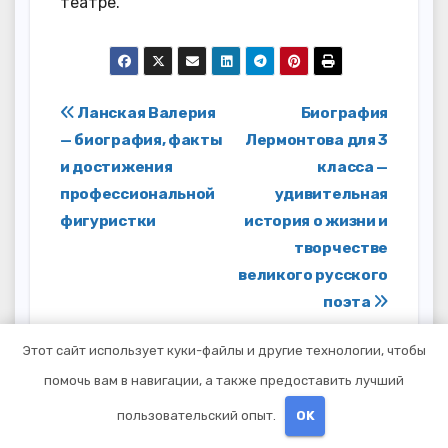
театре.
Навигация
Ланская Валерия
Биография
— биография, факты
Лермонтова для 3
по
и достижения
класса —
записям
профессиональной
удивительная
фигуристки
история о жизни и
творчестве
великого русского
поэта
Этот сайт использует куки-файлы и другие технологии, чтобы
помочь вам в навигации, а также предоставить лучший
пользовательский опыт.
OK
От
studiohallo_