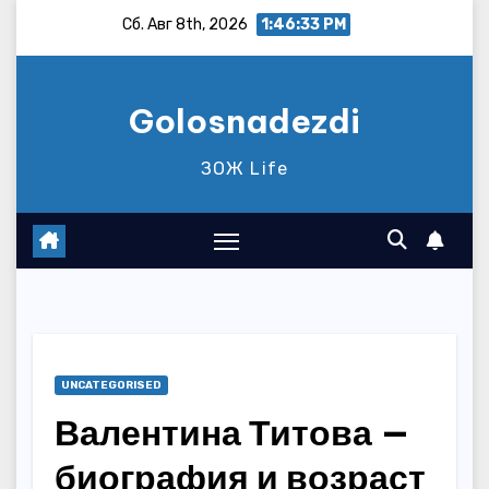
Перейти
Сб. Авг 8th, 2026
1:46:34 PM
к
содержимому
Golosnadezdi
ЗОЖ Life
UNCATEGORISED
Валентина Титова —
биография и возраст