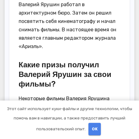
Валерий Ярушин работал в
архитектурном бюро. Затем он решил
посвятить себя кинематографу и начал
снимать фильмы. В настоящее время он
является главным редактором журнала
«Ариэль».
Какие призы получил
Валерий Ярушин за свои
фильмы?
Некоторые фильмы Валерия Ярушина
получили призы на международных и
Этот сайт использует куки-файлы и другие технологии, чтобы
российских фестивалях. Например, его
помочь вам в навигации, а также предоставить лучший
фильм «Ученик чародея» (1995) получил
пользовательский опыт.
OK
приз «Седвична» на Московском