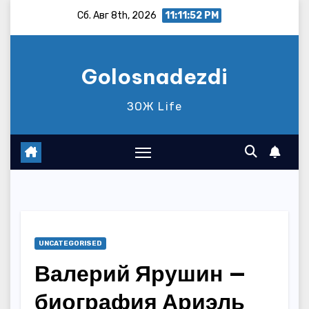
Перейти
Сб. Авг 8th, 2026
11:11:52 PM
к
содержимому
Golosnadezdi
ЗОЖ Life
UNCATEGORISED
Валерий Ярушин —
биография Ариэль