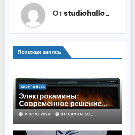
От
studiohallo_
Похожая запись
СПОРТ И ЙОГА
Электрокамины:
Современное решение
для уюта и тепла
ИЮЛ 18, 2024
STUDIOHALLO_