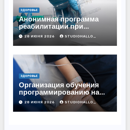
ЗДОРОВЬЕ
Анонимная программа
реабилитации при
алкогольной зависимости
28 ИЮНЯ 2026
STUDIOHALLO_
с персональным
подходом и
лицензированными
врачами
ЗДОРОВЬЕ
Организация обучения
программированию на
дому
28 ИЮНЯ 2026
STUDIOHALLO_