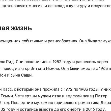
я вдохновляют многих, и ее вклад в культуру и искусств
ная жизнь
асыщенная событиями и разнообразная. Она была заму
л Рид. Они поженились в 1952 году и развелись через
певец и актёр Энтони Нюмли. Они были вместе с 1963 
йси и сына Саши.
асс, с которым она прожила с 1972 по 1983 годы. У них
н Томми. Четвертым мужем стал шведский певец Питер
986 год. Последним мужем исторического романтика Джо
02 году и остались вместе до его смерти в 2016 году.