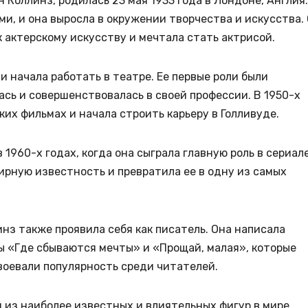
 Коллинз, родилась 23 мая 1933 года в Лондоне, Англия.
и, и она выросла в окружении творчества и искусства.
к актерскому искусству и мечтала стать актрисой.
и начала работать в театре. Ее первые роли были
ась и совершенствовалась в своей профессии. В 1950-х
ких фильмах и начала строить карьеру в Голливуде.
1960-х годах, когда она сыграла главную роль в сериал
ирную известность и превратила ее в одну из самых
нз также проявила себя как писатель. Она написала
ы «Где сбываются мечты» и «Прощай, малая», которые
воевали популярность среди читателей.
 из наиболее известных и влиятельных фигур в мире