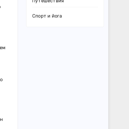
Путешествия
о
Спорт и йога
жем
по
ан