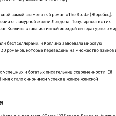
 свой самый знаменитый роман «The Stud» (Жеребец),
серии о гламурной жизни Лондона. Популярность этих
оан Коллинз стала истинной звездой литературного ми
ли бестселлерами, и Коллинз завоевала мировую
е 30 романов, которые переведены на множество языков 
х успешных и богатых писательниц современности. Её
ё имя стало синонимом успеха в жанре женской
а