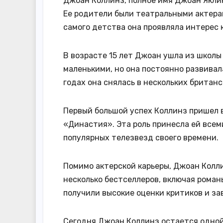
Джоан Коллинз, полное имя Джоан Яклин
Ее родители были театральными актерам
самого детства она проявляла интерес 
В возрасте 15 лет Джоан ушла из школы 
маленькими, но она постоянно развивал
годах она снялась в нескольких британс
Первый большой успех Коллинз пришел в 
«Династия». Эта роль принесла ей всем
популярных телезвезд своего времени.
Помимо актерской карьеры, Джоан Колли
несколько бестселлеров, включая роман
получили высокие оценки критиков и за
Сегодня Джоан Коллинз остается одной