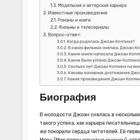
Модельная и актерская карьера
Известные произведения
Романы и книги
Фильмы и телесериалы
Вопрос-ответ:
Когда родилась Джоан Коллинз?
В каких фильмах снялась Джоан К
Какие книги написала Джоан Колл
Какие были успехи Джоан Коллинз
Сколько лет Джоан Коллинз на мо
Каковы основные достижения Джо
Какие произведения Джоан Коллин
Биография
В молодости Джоан снялась в нескольких
такого успеха, как карьера писательниц
же покорили сердца читателей. Её первым
Men» (Мир полон женатых мужчин), кото