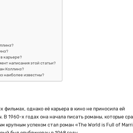
оллинз?
инз?
 в карьере?
мент написания этой статьи?
ан Коллинз?
з наиболее известны?
 фильмах, однако её карьера в кино не приносила ей
ы. В 1960-х годах она начала писать романы, которые ср
 крупным успехом стал роман «The World is Full of Marr
рый был опубликован в 1968 году.