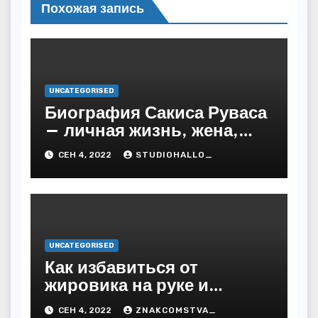
Похожая запись
UNCATEGORISED
Биография Сакиса Руваса
— личная жизнь, жена,
дети. Главные моменты в
СЕН 4, 2022
STUDIOHALLO_
жизни и карьере
греческого певца
UNCATEGORISED
Как избавиться от
жировика на руке и
предупредить
СЕН 4, 2022
ZNAKCOMSTVA_