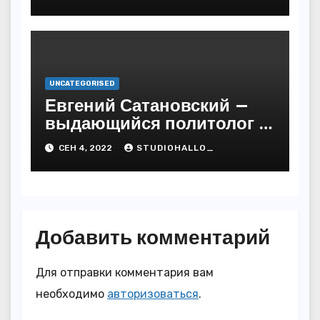
последствия
UNCATEGORISED
Евгений Сатановский —
выдающийся политолог и
публицист с бесподобной
СЕН 4, 2022
STUDIOHALLO_
биографией и
многочисленными
достижениями
Добавить комментарий
Для отправки комментария вам
необходимо
авторизоваться
.