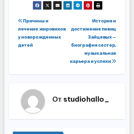
Навигация
Причины и
История и
лечение жировиков
достижения певиц
по
у новорожденных
Зайцевых —
записям
детей
биография сестер,
музыкальная
карьера и успехи
От
studiohallo_