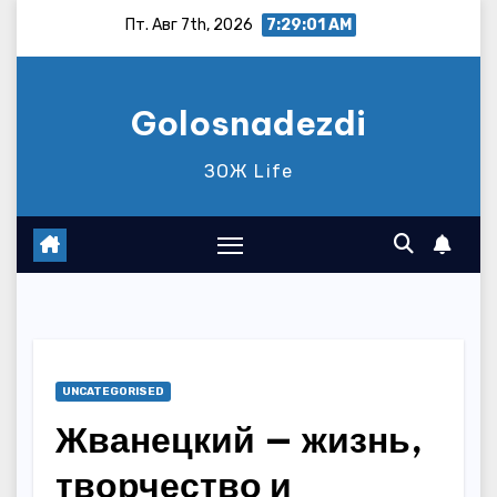
Перейти
Пт. Авг 7th, 2026
7:29:02 AM
к
содержимому
Golosnadezdi
ЗОЖ Life
UNCATEGORISED
Жванецкий — жизнь,
творчество и