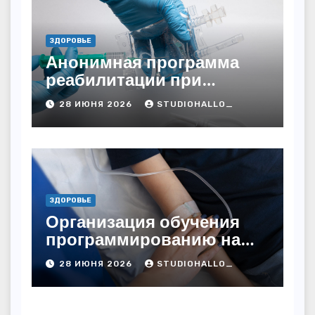
ЗДОРОВЬЕ
Анонимная программа
реабилитации при
алкогольной зависимости
28 ИЮНЯ 2026
STUDIOHALLO_
с персональным
подходом и
лицензированными
врачами
ЗДОРОВЬЕ
Организация обучения
программированию на
дому
28 ИЮНЯ 2026
STUDIOHALLO_