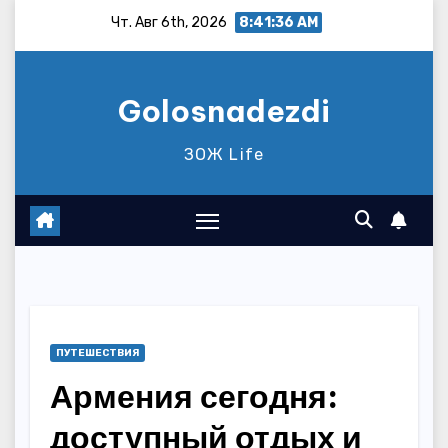
Перейти
Чт. Авг 6th, 2026
8:41:37 AM
к
содержимому
Golosnadezdi
ЗОЖ Life
ПУТЕШЕСТВИЯ
Армения сегодня:
доступный отдых и