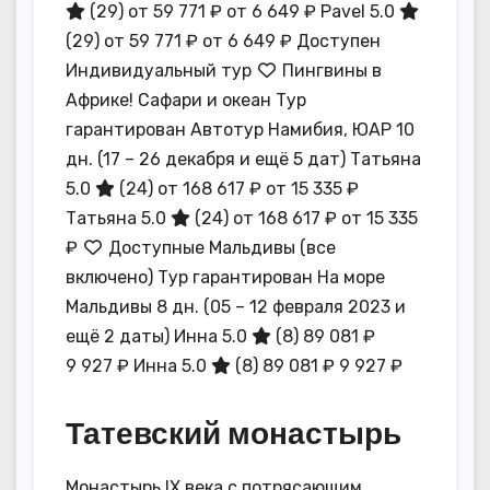
(29)
от 59 771 ₽
от 6 649 ₽
Pavel 5.0
(29)
от 59 771 ₽
от 6 649 ₽
Доступен
Индивидуальный тур
Пингвины в
Африке! Сафари и океан Тур
гарантирован Автотур Намибия, ЮАР
10
дн.
(17 – 26 декабря и ещё 5 дат)
Татьяна
5.0
(24)
от 168 617 ₽
от 15 335 ₽
Татьяна 5.0
(24)
от 168 617 ₽
от 15 335
₽
Доступные Мальдивы (все
включено) Тур гарантирован На море
Мальдивы
8 дн.
(05 – 12 февраля 2023 и
ещё 2 даты)
Инна 5.0
(8)
89 081 ₽
9 927 ₽
Инна 5.0
(8)
89 081 ₽
9 927 ₽
Татевский монастырь
Монастырь IX века с потрясающим