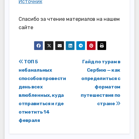
Источник
Спасибо за чтение материалов на нашем
сайте
Навигация
ТОП 5
Гайд по турам в
небанальных
Сербию — как
по
способов провести
определиться с
записям
день всех
форматом
влюбленных, куда
путешествия по
отправиться и где
стране
отметить 14
февраля