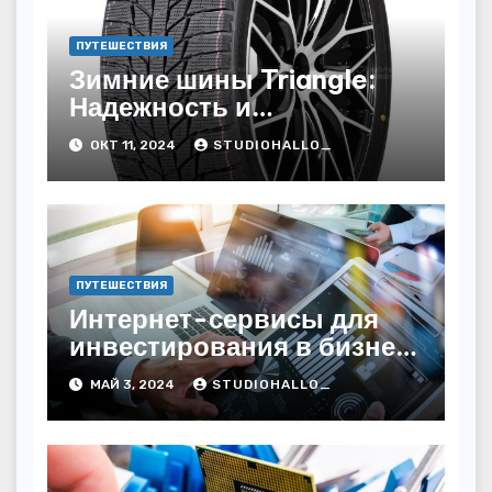
ПУТЕШЕСТВИЯ
Зимние шины Triangle:
Надежность и
доступность для зимних
ОКТ 11, 2024
STUDIOHALLO_
дорог
ПУТЕШЕСТВИЯ
Интернет-сервисы для
инвестирования в бизнес
и финансирования
МАЙ 3, 2024
STUDIOHALLO_
организаций