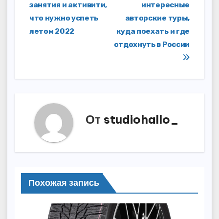
записям
занятия и активити,
интересные
что нужно успеть
авторские туры,
летом 2022
куда поехать и где
отдохнуть в России
От
studiohallo_
Похожая запись