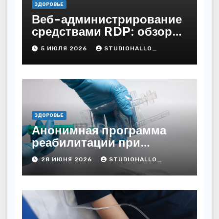
ЗДОРОВЬЕ
Веб-администрирование
средствами RDP: обзор
технических решений
5 ИЮЛЯ 2026
STUDIOHALLO_
ЗДОРОВЬЕ
Анонимная программа
реабилитации при
алкогольной зависимости
28 ИЮНЯ 2026
STUDIOHALLO_
с персональным
подходом и
лицензированными
врачами