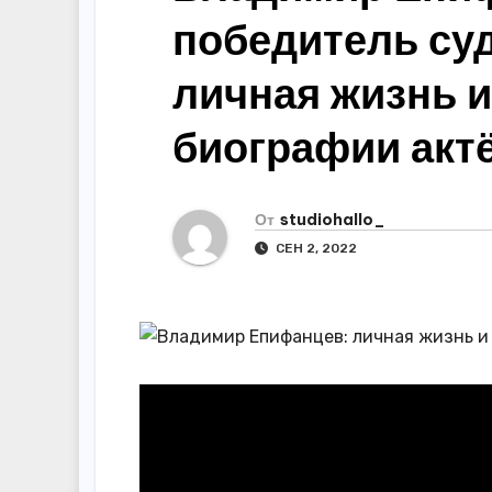
р
m
победитель су
l
а
a
в
личная жизнь 
s
и
биографии акт
s
т
n
ь
i
От
studiohallo_
k
СЕН 2, 2022
i