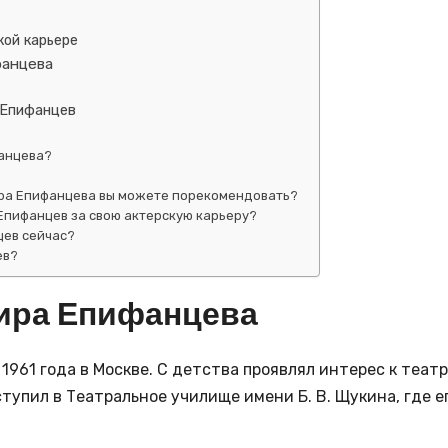
кой карьере
фанцева
 Епифанцев
анцева?
ира Епифанцева вы можете порекомендовать?
Епифанцев за свою актерскую карьеру?
цев сейчас?
ев?
ира Епифанцева
1961 года в Москве. С детства проявлял интерес к теат
тупил в Театральное училище имени Б. В. Щукина, где е