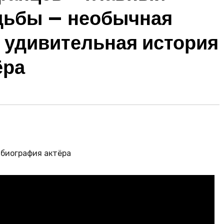
дьбы — необычная
и удивительная история
ёра