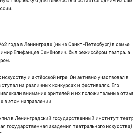
ную творческую деятельность и остается одним из са
ссии.
62 года в Ленинграде (ныне Санкт-Петербург) в семье
димир Епифанцев Семёнович, был режиссёром театра, а
ором.
 искусству и актёрской игре. Он активно участвовал в
ступал на различных конкурсах и фестивалях. Его
ривлекали внимание зрителей и их положительные отзы
е в этом направлении.
упил в Ленинградский государственный институт театр
ая государственная академия театрального искусства)